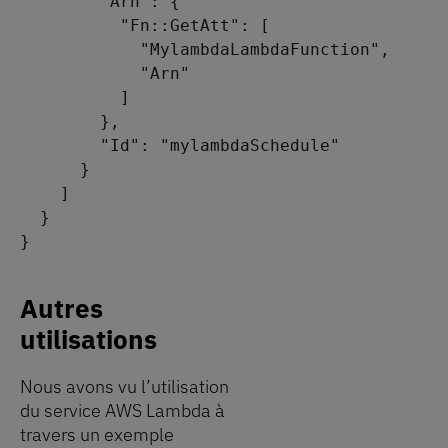
        "Arn": {
          "Fn::GetAtt": [
            "MylambdaLambdaFunction",
            "Arn"
          ]
        },
        "Id": "mylambdaSchedule"
      }
    ]
  }
}
Autres
utilisations
Nous avons vu l’utilisation
du service AWS Lambda à
travers un exemple