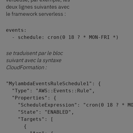
deux lignes suivantes avec
le framework serverless :
events:
  - schedule: cron(0 18 ? * MON-FRI *)
se traduisent par le bloc
suivant avec la syntaxe
CloudFormation :
"MylambdaEventsRuleSchedule1": {
  "Type": "AWS::Events::Rule",
  "Properties": {
    "ScheduleExpression": "cron(0 18 ? * M
    "State": "ENABLED",
    "Targets": [
      {