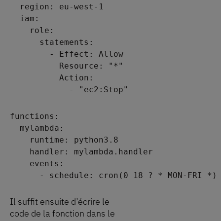
  region: eu-west-1
  iam:
    role:
      statements:
        - Effect: Allow
          Resource: "*"
          Action:
            - "ec2:Stop"
functions:
  mylambda:
    runtime: python3.8
    handler: mylambda.handler
    events:
      - schedule: cron(0 18 ? * MON-FRI *)
Il suffit ensuite d’écrire le
code de la fonction dans le