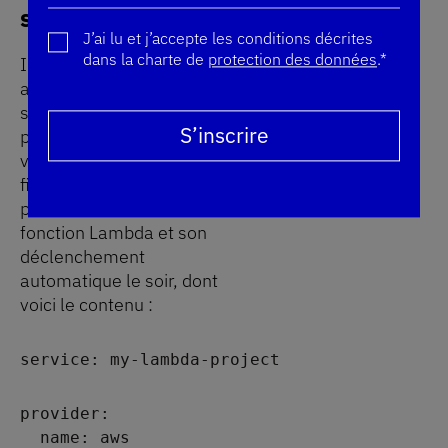
serverless
J’ai lu et j’accepte les conditions décrites
dans la charte de
protection des données
.*
Illustrons le déploiement
avec le framework
serverless. Nous devons
Merci pour votre inscription !
Vous êtes déjà inscrit, votre profil a été mis à jour. Merc
Une erreur s'est produite. Veuillez réessayer plus tard.
S’inscrire
pour cela déclarer ce qu’on
veut déployer dans un
fichier serverless.yml qui
permet de définir notre
fonction Lambda et son
déclenchement
automatique le soir, dont
voici le contenu :
service: my-lambda-project
provider:
  name: aws