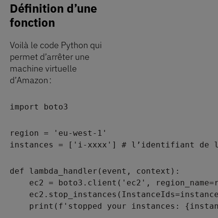
Définition d’une
fonction
Voilà le code Python qui
permet d’arrêter une
machine virtuelle
d’Amazon :
import boto3
region = 'eu-west-1'
instances = ['i-xxxx'] # l’identifiant de 
def lambda_handler(event, context):
    ec2 = boto3.client('ec2', region_name=
    ec2.stop_instances(InstanceIds=instanc
    print(f'stopped your instances: {insta