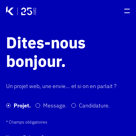
Panneau de gestion des cookies
Accueil - Kernix
Accueil - Kernix
Ouv
Ouv
Dites-nous
Passer au contenu principal
bonjour
Un projet web, une envie... et si on en parlait ?
Projet.
Message.
Candidature.
* Champs obligatoires