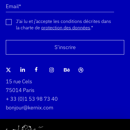
Email*
J’ai lu et j’accepte les conditions décrites dans
la charte de
protection des données
.*
Merci pour votre inscription !
Vous êtes déjà inscrit, votre profil a été mis à jour. Merci !
Une erreur s'est produite. Veuillez réessayer plus tard.
S’inscrire
(Nouvelle fenêtre) Aller sur le twitter Agence Web K
(Nouvelle fenêtre) Aller sur le linkedin Agen
(Nouvelle fenêtre) Aller sur le faceboo
(Nouvelle fenêtre) Aller sur le 
(Nouvelle fenêtre) Aller 
(Nouvelle fenêtre) A
Aller sur google map pour visualiser la localisation de
15 rue Cels
75014 Paris
+ 33 (0)1 53 98 73 40
bonjour@kernix.com
No Result
Website Carbon