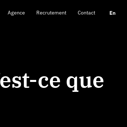
Agence
Agence
Recrutement
Recrutement
Contact
Contact
Chan
Chan
En
En
’est-ce que