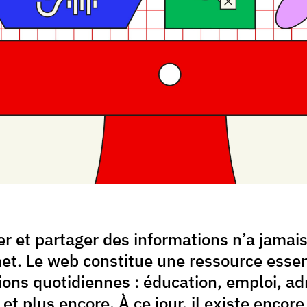
r et partager des informations n’a jamais
net. Le web constitue une ressource esse
tions quotidiennes : éducation, emploi, a
s et plus encore. À ce jour, il existe encor