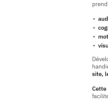
prend
audi
cog
mot
vis
Dévelo
handic
site,
Cette
facili