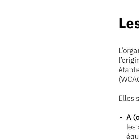
Les
L’orga
l’orig
établi
(WCAG
Elles 
A (
les
équ