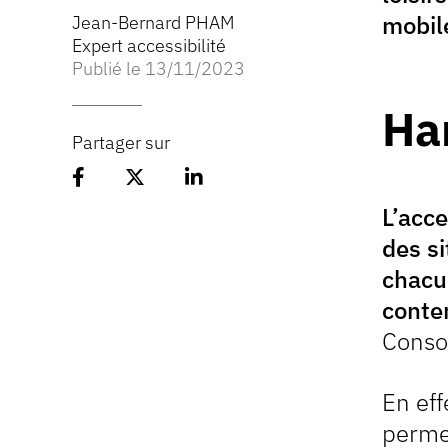
mobil
Jean-Bernard PHAM
Expert accessibilité
Publié le 13/11/2023
Ha
Partager sur
Partager l'article sur Facebook
Partager l'article sur 𝕏
Partager l'article sur Linked
L’acce
des si
chacun
conte
Conso
En eff
permet