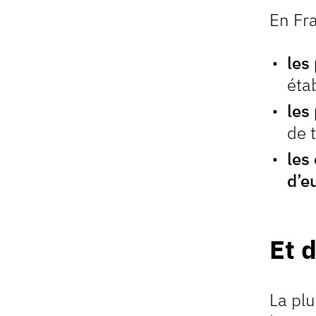
En Fra
les
éta
les
de 
les
d’e
Et 
La pl