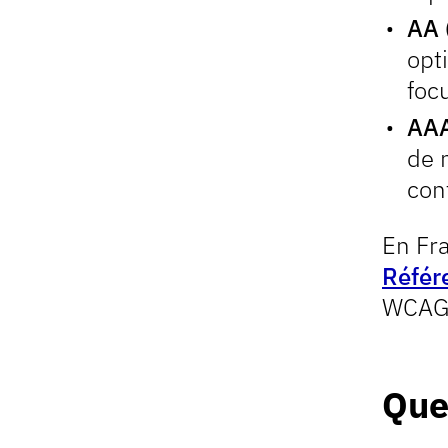
AA 
opti
foc
AAA
de n
con
En Fra
Référe
WCAG 
Quel