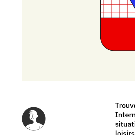
L’accessibilité web,
Trouve
qu’est-ce que c’est ?
Inter
situa
loisir