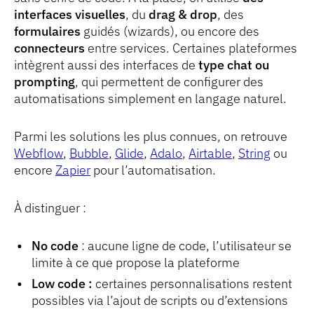
interfaces visuelles
, du
drag & drop
, des
formulaires
guidés (wizards), ou encore des
connecteurs
entre services. Certaines plateformes
intègrent aussi des interfaces de
type chat ou
prompting
, qui permettent de configurer des
automatisations simplement en langage naturel.
Parmi les solutions les plus connues, on retrouve
Webflow
,
Bubble
,
Glide
,
Adalo
,
Airtable
,
String
ou
encore
Zapier
pour l’automatisation.
À distinguer :
No code
: aucune ligne de code, l’utilisateur se
limite à ce que propose la plateforme
Low code :
certaines personnalisations restent
possibles via l’ajout de scripts ou d’extensions