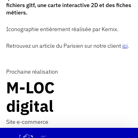
fichiers gltf, une carte interactive 2D et des fiches
métiers.
Iconographie entièrement réalisée par Kernix.
Retrouvez un article du Parisien sur notre client
ici
.
Prochaine réalisation
M-LOC
M-LOC </br>
digital
digital
Site e-commerce
Site e-commerce