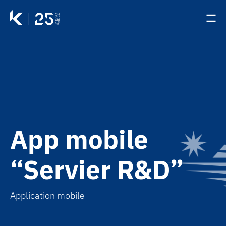
Passer au contenu principal
Panneau de gestion des cookies
Accueil - Kernix
Accueil - Kernix
Ouv
Ouv
App mobile
“Servier R&D”
Application mobile