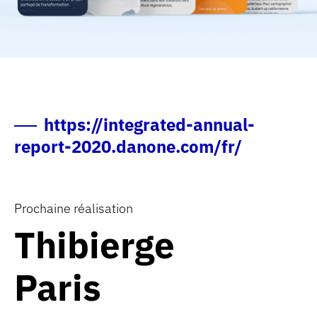
https://integrated-annual-
report-2020.danone.com/fr/
Prochaine réalisation
Thibierge
Thibierge
Paris
<br/>Paris