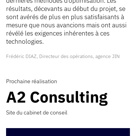
dernières méthodes d’optimisation. Les
résultats, décevants au début du projet, se
sont avérés de plus en plus satisfaisants à
mesure que nous avancions mais ont aussi
révélé les exigences inhérentes à ces
technologies.
Frédéric DIAZ, Directeur des opérations, agence JIN
Prochaine réalisation
A2 Consulting
A2 Consulting
Site du cabinet de conseil
Site du cabinet de conseil