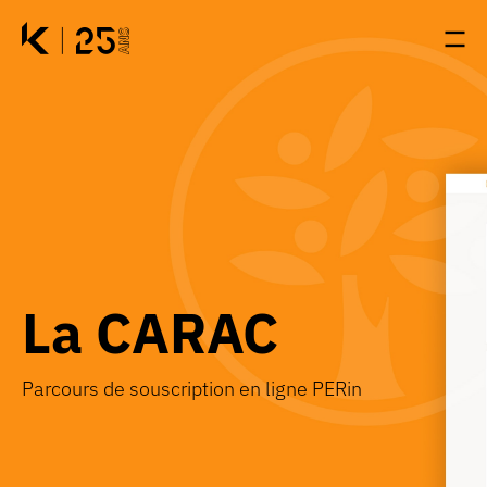
Passer au contenu principal
Panneau de gestion des cookies
Accueil - Kernix
Accueil - Kernix
Ouv
Ouv
La CARAC
Parcours de souscription en ligne PERin