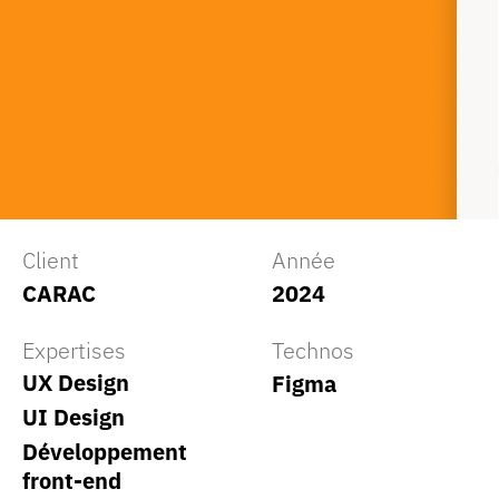
Client
Année
CARAC
2024
Expertises
Technos
UX Design
Figma
UI Design
Développement
front-end