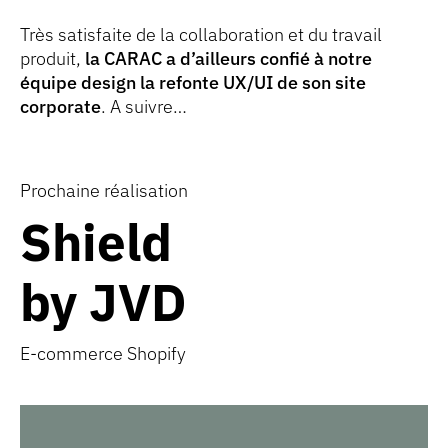
Très satisfaite de la collaboration et du travail
produit,
la CARAC a d’ailleurs confié à notre
équipe design la refonte UX/UI de son site
corporate
. A suivre…
Prochaine réalisation
Shield
Shield</br> by
by JVD
JVD
E-commerce Shopify
E-commerce Shopify