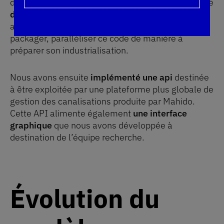
d’être une traduction littérale, il s’agissait en réalité
d’une restructuration globale du code
. Nous en
avons donc profité pour factoriser, documenter,
packager, paralléliser ce code de manière à
préparer son industrialisation.
Nous avons ensuite
implémenté une api
destinée
à être exploitée par une plateforme plus globale de
gestion des canalisations produite par Mahido.
Cette API alimente également
une interface
graphique
que nous avons développée à
destination de l’équipe recherche.
Évolution du