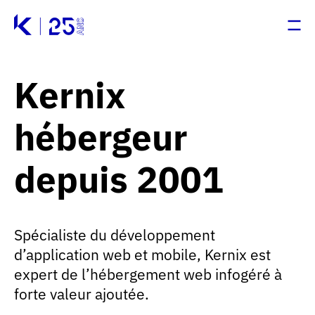
Passer au contenu principal
Panneau de gestion des cookies
Accueil - Kernix
Accueil - Kernix
Ouv
Ouv
Kernix
hébergeur
depuis 2001
Spécialiste du développement
d’application web et mobile, Kernix est
expert de l’hébergement web infogéré à
forte valeur ajoutée.