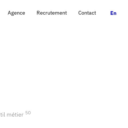
Agence
Agence
Recrutement
Recrutement
Contact
Contact
Chan
Chan
En
En
plication Mo
50
til métier