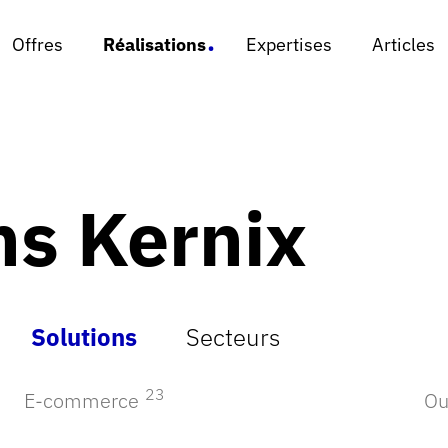
x
x
Offres
Offres
Réalisations
Réalisations
Expertises
Expertises
Articles
Articles
- Ap
ns Kernix
Solutions
Secteurs
23
E-commerce
Ou