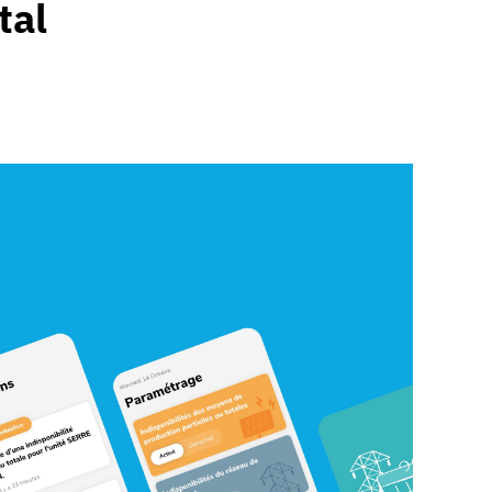
tal
Dites-nous 
Kernix
Nom