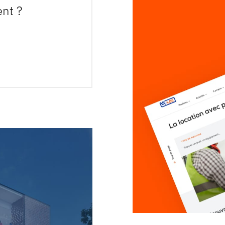
ent ?