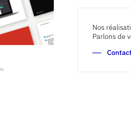
Nos réalisat
Parlons de v
Contac
és