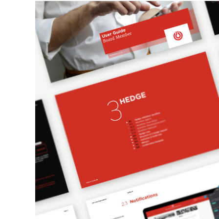
Envoyer un message
No Result
Website Carbon
© 2001 — 2026 Kernix
Mentions légales
Protection des données
Signaler