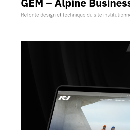
GEM – Alpine
Busines
Refonte design et technique du site institutionn
Découvrir la réalisation