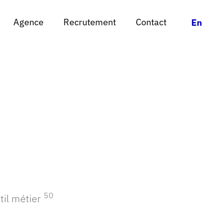
Agence
Agence
Recrutement
Recrutement
Contact
Contact
Chan
Chan
En
En
te institution
50
til métier