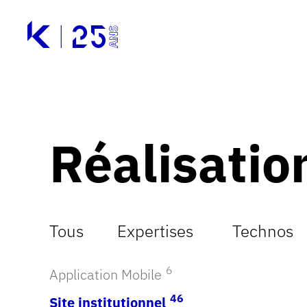
Passer au contenu principal
Panneau de gestion des cookies
Accueil - Kerni
Accueil - Kerni
Réalisatio
Tous
Expertises
Technos
6
Application Mobile
46
Site institutionnel