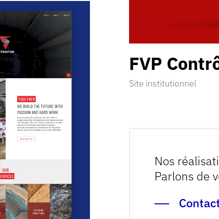
FVP
Contr
Site institutionnel
Découvrir la réalisation
Nos réalisat
Parlons de v
Contac