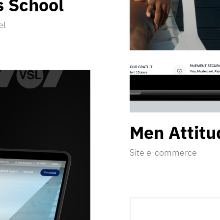
s
School
el
Men
Attitu
Site e-commerce
Découvrir la réalisation