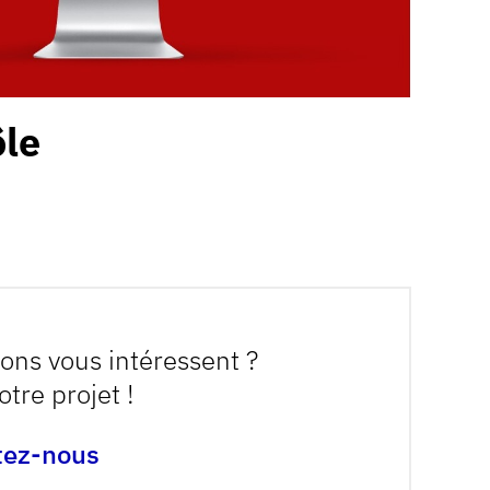
ôle
ions vous intéressent ?
otre projet !
tez-nous