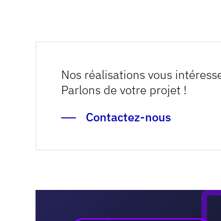
15 rue Cels
Découvrir la réalisation
75014 Paris
+ 33 (0)1 53 98 73 40
Envoyer un message
Nos réalisations vous intéress
Parlons de votre projet !
No Result
Website Carbon
Contactez-nous
© 2001 — 2026 Kernix
Mentions légales
Protection des données
Signaler