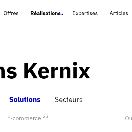
x
x
Offres
Offres
Réalisations
Réalisations
Expertises
Expertises
Articles
Articles
- Si
ns Kernix
Solutions
Secteurs
23
E-commerce
Ou