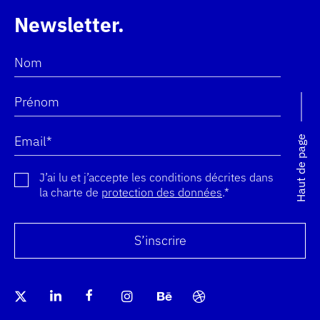
Newsletter
Nom
Prénom
Email*
Haut de page
J’ai lu et j’accepte les conditions décrites dans
la charte de
protection des données
.*
Merci pour votre inscription !
Vous êtes déjà inscrit, votre profil a été mis à jour. Merci !
Une erreur s'est produite. Veuillez réessayer plus tard.
S’inscrire
(Nouvelle fenêtre) Aller sur le twitter Agence Web K
(Nouvelle fenêtre) Aller sur le linkedin Agen
(Nouvelle fenêtre) Aller sur le faceboo
(Nouvelle fenêtre) Aller sur le 
(Nouvelle fenêtre) Aller 
(Nouvelle fenêtre) A