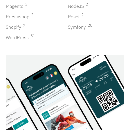
3
2
Magento
NodeJS
2
2
Prestashop
React
7
20
Shopify
Symfony
31
WordPress